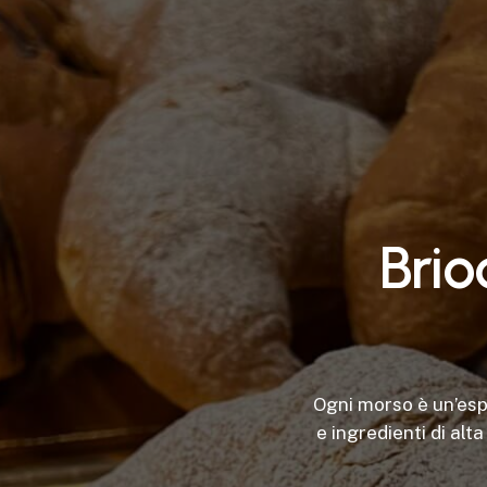
B
r
i
o
Ogni morso è un’esp
e ingredienti di alt