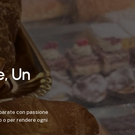
e
,
U
n
eparate con passione
so o per rendere ogni