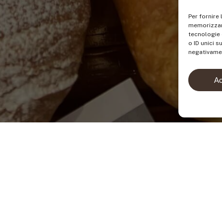
Per fornire
memorizzare
tecnologie 
o ID unici s
negativamen
Ac
Brioches