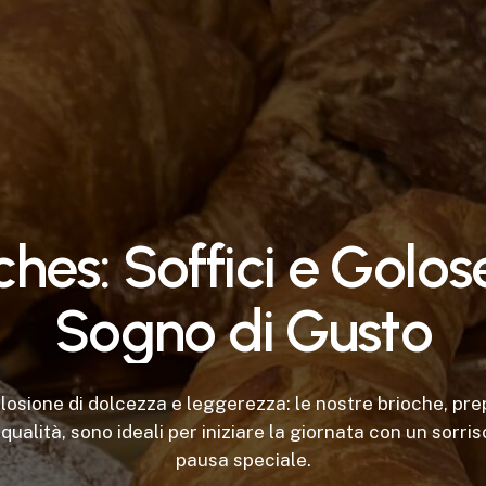
c
h
e
s
:
S
o
f
f
i
c
i
e
G
o
l
o
s
S
o
g
n
o
d
i
G
u
s
t
o
losione di dolcezza e leggerezza: le nostre brioche, pr
a qualità, sono ideali per iniziare la giornata con un sorri
pausa speciale.