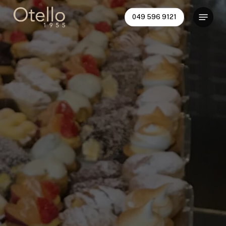
Skip
Menu
049 596 9121
to
main
content